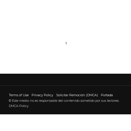
1
Terms of Use
Privacy Policy
Solicitar Remoción (DMCA)
Portada
© Este medio no es responsable del contenido sometido por sus lectores.
DMCA Policy